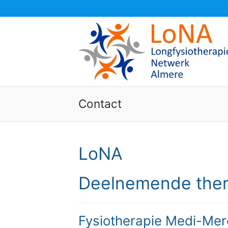
Ga
naar
de
inhoud
Contact
LoNA
Deelnemende the
Fysiotherapie Medi-Mer