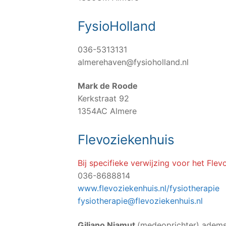
FysioHolland
036-5313131
almerehaven@fysioholland.nl
Mark de Roode
Kerkstraat 92
1354AC Almere
Flevoziekenhuis
Bij specifieke verwijzing voor het Flev
036-8688814
www.flevoziekenhuis.nl/fysiotherapie
fysiotherapie@flevoziekenhuis.nl
Giliano Niamut
(medeoprichter) adems