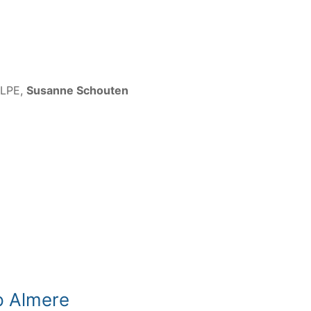
NLPE,
Susanne Schouten
p Almere