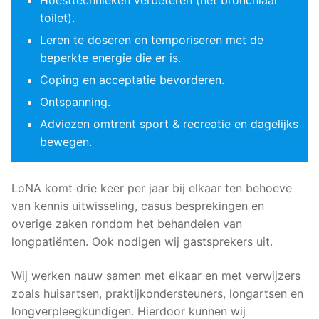
Hoesttechnieken verbeteren (het bronchiaal
toilet).
Leren te doseren en temporiseren met de
beperkte energie die er is.
Coping en acceptatie bevorderen.
Ontspanning.
Adviezen omtrent sport & recreatie en dagelijks
bewegen.
LoNA komt drie keer per jaar bij elkaar ten behoeve
van kennis uitwisseling, casus besprekingen en
overige zaken rondom het behandelen van
longpatiënten. Ook nodigen wij gastsprekers uit.
Wij werken nauw samen met elkaar en met verwijzers
zoals huisartsen, praktijkondersteuners, longartsen en
longverpleegkundigen. Hierdoor kunnen wij